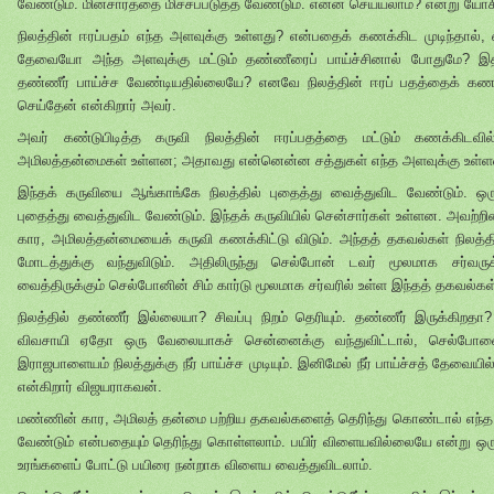
வேண்டும். மின்சாரத்தை மிச்சப்படுத்த வேண்டும். என்ன செய்யலாம்? என்று யோசி
நிலத்தின் ஈரப்பதம் எந்த அளவுக்கு உள்ளது? என்பதைக் கணக்கிட முடிந்தால், 
தேவையோ அந்த அளவுக்கு மட்டும் தண்ணீரைப் பாய்ச்சினால் போதுமே? இத
தண்ணீர் பாய்ச்ச வேண்டியதில்லையே? எனவே நிலத்தின் ஈரப் பதத்தைக் கணக்க
செய்தேன் என்கிறார் அவர்.
அவர் கண்டுபிடித்த கருவி நிலத்தின் ஈரப்பதத்தை மட்டும் கணக்கிட
அமிலத்தன்மைகள் உள்ளன; அதாவது என்னென்ன சத்துகள் எந்த அளவுக்கு உள்ளன
இந்தக் கருவியை ஆங்காங்கே நிலத்தில் புதைத்து வைத்துவிட வேண்டும். ஒர
புதைத்து வைத்துவிட வேண்டும். இந்தக் கருவியில் சென்சார்கள் உள்ளன. அவற்றின் 
கார, அமிலத்தன்மையைக் கருவி கணக்கிட்டு விடும். அந்தத் தகவல்கள் நிலத்தின்
மோடத்துக்கு வந்துவிடும். அதிலிருந்து செல்போன் டவர் மூலமாக சர்வரு
வைத்திருக்கும் செல்போனின் சிம் கார்டு மூலமாக சர்வரில் உள்ள இந்தத் தகவல்க
நிலத்தில் தண்ணீர் இல்லையா? சிவப்பு நிறம் தெரியும். தண்ணீர் இருக்கிறதா
விவசாயி ஏதோ ஒரு வேலையாகச் சென்னைக்கு வந்துவிட்டால், செல்போனை
இராஜபாளையம் நிலத்துக்கு நீர் பாய்ச்ச முடியும். இனிமேல் நீர் பாய்ச்சத் தேவையில
என்கிறார் விஜயராகவன்.
மண்ணின் கார, அமிலத் தன்மை பற்றிய தகவல்களைத் தெரிந்து கொண்டால் எந்த 
வேண்டும் என்பதையும் தெரிந்து கொள்ளலாம். பயிர் விளையவில்லையே என்று 
உரங்களைப் போட்டு பயிரை நன்றாக விளைய வைத்துவிடலாம்.