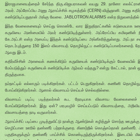
இராஜபாளையத்தைச் சேர்ந்த திரு.விஜயராகவன் வயது 29. நானோ எலக்ட்ரானிக்ஸி
அவர். அய்ரோப்பிய அணு ஆராய்ச்சிக் கழகத்தில் (CERN) விஞ்ஞானி. அணு கதிர
கண்டுபிடிப்பதுதான் அங்கு வேலை. JABLOTRON ALARMS என்ற நிறுவனத்தில
இந்த வேலைகளையும் செய்து கொண்டே வார இறுதிநாட்களில் கடுமையாக உழை
கருவியை அண்மையில் அவர் கண்டுபிடித்துள்ளார். அய்ரோப்பிய கமிஷனின் நி
கே.அய்.சி என்ற அமைப்பு இந்தக் கண்டுபிடிப்பை அங்கீகரித்துள்ளது. அய்.நா
தொடர்புத்துறை 150 இளம் விவசாயத் தொழில்நுட்ப கண்டுபிடிப்பாளர்களைத் தேர்
ஆவது இடம்.
கதிர்வீச்சின் அளவைக் கணக்கிடும் கருவியைக் கண்டுபிடிக்கும் வேலையில் இ
மேம்படுத்தும் கருவியைக் கண்டுபிடிக்க ஆர்வம் வந்தது? என்று கேட்டால், நான் 
திருத்தமாக.
நம்நாட்டில் எல்லாரும் படிக்கிறார்கள். பட்டம் பெறுகிறார்கள். கணினி தொழி
போய்விடுகிறார்கள். ஆனால் விவசாயம் செய்யச் செல்வதில்லை.
விவசாயப் படிப்பு படித்தவர்கள் கூட நேரடியாக விவசாய வேலைகளைச
போய்விடுகிறார்கள். இது ஏன்? மரபுவழிச் செய்யப்படும் விவசாயத்தை, அறிவி
விவசாயத்தை நாடி வருவார்கள்.
ஆராய்ச்சிப் படிப்பை முடித்துவிட்டு நான்கு ஆண்டுகள் கழித்துச் சொந்த ஊருக்கு 
செழிப்பான ஊரில் தண்ணீர் பற்றாக்குறை. கிணற்றில் கொஞ்சம்தான் தண்ணீர். 
பகுதிகளுக்கும் தண்ணீர் பாய்ச்சிக் கொண்டிருந்திருக்கிறார்கள். இடையில் ம