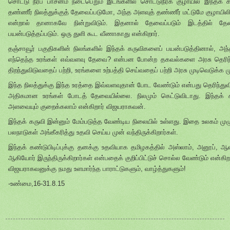
சொட்டு நீர்ப் பாசனம் நடைபெறும் இடங்களில் சொட்டுநீர்க் குழாயில் இந்தக் 
தண்ணீர் நிலத்துக்குத் தேவைப்படுமோ, அந்த அளவுத் தண்ணீர் மட்டுமே குழாயில
என்றால் தானாகவே நின்றுவிடும். இதனால் தேவைப்படும் இடத்தில் தேவ
பயன்படுத்தப்படும். ஒரு துளி கூட வீணாகாது என்கிறார்.
தஞ்சாவூர் பகுதிகளின் நிலங்களில் இந்தக் கருவிகளைப் பயன்படுத்தினால், அ
எந்தெந்த உரங்கள் எவ்வளவு தேவை? என்பன போன்ற தகவல்களை அரசு தெரிந்த
திறந்துவிடுவதைப் பற்றி, உரங்களை உற்பத்தி செய்வதைப் பற்றி அரசு முடிவெடுக்க முட
இந்த நிலத்துக்கு இந்த உரத்தை இவ்வளவுதான் போட வேண்டும் என்பது தெரிந்துவ
அதிகமான உரங்கள் போடத் தேவையில்லை. நிலமும் கெட்டுவிடாது. இந்தக் க
அளவையும் குறைக்கலாம் என்கிறார் விஜயராகவன்.
இந்தக் கருவி இன்னும் மேம்படுத்த வேண்டிய நிலையில் உள்ளது. இதை உலகம் முழுவ
பலநாடுகள் அங்கீகரித்து உதவி செய்ய முன் வந்திருக்கிறார்கள்.
இந்தக் கண்டுபிடிப்புக்கு தனக்கு உதவியாக தமிழகத்தில் அஸ்லாம், அனூப், ஆன
ஆகியோர் இருந்திருக்கிறார்கள் என்பதைக் குறிப்பிட்டுச் சொல்ல வேண்டும் என்கி
விஜயராகவனுக்கு நமது உளமார்ந்த பாராட்டுகளும், வாழ்த்துகளும்!
-உண்மை,16-31.8.15