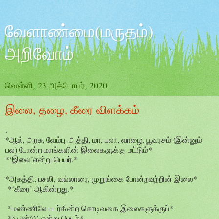
வேளாண்மை(மருதம்)
அறிவோம்
வெள்ளி, 23 அக்டோபர், 2020
இலை, தழை, கீரை விளக்கம்
.
*ஆல், அரசு, வேம்பு, அத்தி, மா, பலா, வாழை, பூவரசம் (இன்னும்
பல) போன்ற மரங்களின் இலைகளுக்கு மட்டும்*
*‘இலை’என்று பெயர்.*
*அகத்தி, பசலி, வல்லாரை, முறுங்கை போன்றவற்றின் இலை*
*‘கீரை’ ஆகின்றது.*
*மண்ணிலே படர்கின்ற கொடிவகை இலைகளுக்குப்*
*‘பூண்டு’ என்று பெயர்*