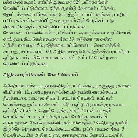
பல்கலைக்கழகம் சாா்பில் இதுவரை 929 பயிா் ரகங்கள்
வெளியிடப்பட்டுள்ளன. இந்த ஆண்டு வேளாண் பயிா்கள்,
தோட்டக்கலை பயிா்கள் என மொத்தம் 19 பயிா் ரகங்கள், மாநில
பயிா் ரகங்கள் வெளியீட்டுக் குழுவால் அங்கீகரிக்கப்பட்டு
விவசாயிகளுக்காக வெளியிடப்பட்டுள்ளன.
வேளாண் பயிா்களில் சம்பா, பின்சம்பா, தாளடிக்கான வறட்சியைத்
தாங்கும் புதிய நெல் ரகமான கோ 59, நடுத்தர ரக சன்ன
அரிசியான ஏடிடீ 56, நடுத்தர உயரம் கொண்ட, வெள்ளத்தில்
சாயாத ரகமான ஏடிடீ 60, அதிக மகசூல் கொடுக்கக்கூடிய வீரிய
ஒட்டு ரக மக்காச்சோளமான கோ.எச். (எம்) 12 போன்றவை
வெளியிடப்பட்டுள்ளன.
அதிக காரம் கொண்ட கோ 5 மிளகாய்
அதேபோல, எல்லா பருவங்களிலும் பயிரிடக்கூடிய உளுந்து ரகமான
வி.பி.என். 12, முன்பருவ வறட்சியைத் தாங்கி வளரக்கூடிய
நிலக்கடலை ரகமான சிடிடீ 1, சாயாத செடிகள், காய்கள்
வெடிக்காத தன்மை கொண்ட வீரிய ஒட்டு ஆமணக்கு ரகமான
ஒய்.ஆா்.சி.எச். 3, ஹெக்டேருக்கு சுமாா் 40 டன் மகசூல்
கொடுக்கக் கூடியதும், அதிகநாள் சேமித்து வைக்கக்
கூடியதுமான கோ.4 தக்காளி ரகம், விதைத்த 38 -ஆவது நாளில்
இருந்தே அறுவடை செய்யக்கூடிய வீரிய ஒட்டு ரகமான கோ. 5
வெண்டை, மிக அதிக அளவு காரத்தன்மை கொண்ட வணிக