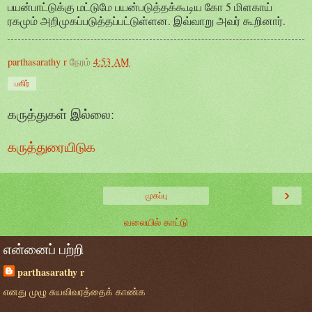
பயன்பாட்டுக்கு மட்டுமே பயன்படுத்தக்கூடிய கோ 5 மிளகாய்
ரகமும் அறிமுகப்படுத்தப்பட்டுள்ளன. இவ்வாறு அவர் கூறினார்.
parthasarathy r
நேரம்
4:53 AM
பகிர்
கருத்துகள் இல்லை:
கருத்துரையிடுக
›
முகப்பு
வலையில் காட்டு
என்னைப் பற்றி
parthasarathy r
எனது முழு சுயவிவரத்தைக் காண்க