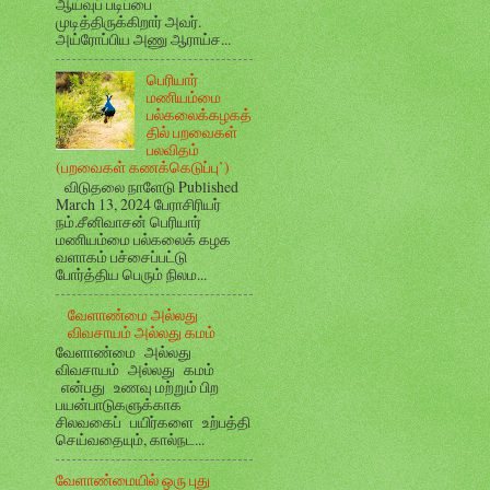
ஆய்வுப் படிப்பை
முடித்திருக்கிறார் அவர்.
அய்ரோப்பிய அணு ஆராய்ச...
பெரியார்
மணியம்மை
பல்கலைக்கழகத்
தில் பறவைகள்
பலவிதம்
(பறவைகள் கணக்கெடுப்பு’)
விடுதலை நாளேடு Published
March 13, 2024 பேராசிரியர்
நம்.சீனிவாசன் பெரியார்
மணியம்மை பல்கலைக் கழக
வளாகம் பச்சைப்பட்டு
போர்த்திய பெரும் நிலம...
வேளாண்மை அல்லது
விவசாயம் அல்லது கமம்
வேளாண்மை அல்லது
விவசாயம் அல்லது கமம்
என்பது உணவு மற்றும் பிற
பயன்பாடுகளுக்காக
சிலவகைப் பயிர்களை உற்பத்தி
செய்வதையும், கால்நட...
வேளாண்மையில் ஒரு புது