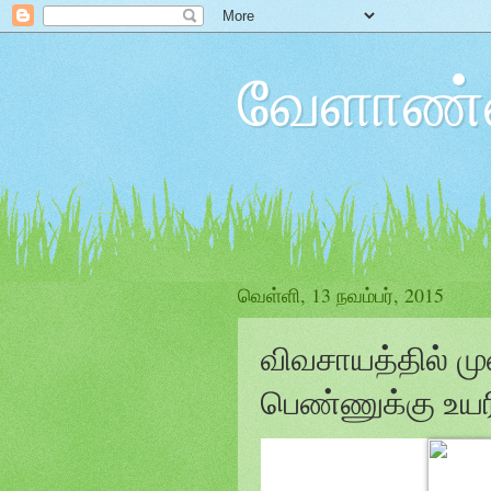
வேளாண்ம
வெள்ளி, 13 நவம்பர், 2015
விவசாயத்தில் மு
பெண்ணுக்கு உயர