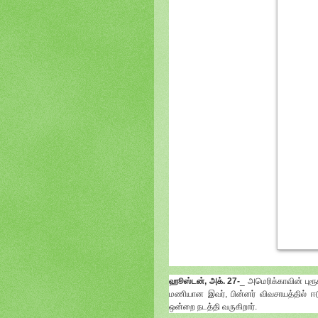
ஹூஸ்டன், அக். 27-
_ அமெரிக்காவின் புர
மணியான இவர், பின்னர் விவசாயத்தில் ஈட
ஒன்றை நடத்தி வருகிறார்.