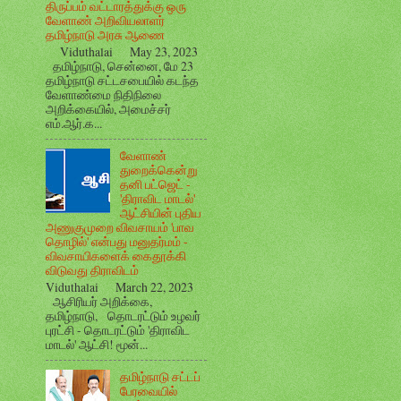
திருப்பம் வட்டாரத்துக்கு ஒரு
வேளாண் அறிவியலாளர்
தமிழ்நாடு அரசு ஆணை
Viduthalai May 23, 2023
தமிழ்நாடு, சென்னை, மே 23
தமிழ்நாடு சட்டசபையில் கடந்த
வேளாண்மை நிதிநிலை
அறிக்கையில், அமைச்சர்
எம்.ஆர்.க...
வேளாண்
துறைக்கென்று
தனி பட்ஜெட் -
'திராவிட மாடல்'
ஆட்சியின் புதிய
அணுகுமுறை விவசாயம் 'பாவ
தொழில்' என்பது மனுதர்மம் -
விவசாயிகளைக் கைதூக்கி
விடுவது திராவிடம்
Viduthalai March 22, 2023
ஆசிரியர் அறிக்கை,
தமிழ்நாடு, தொடரட்டும் உழவர்
புரட்சி - தொடரட்டும் 'திராவிட
மாடல்' ஆட்சி! மூன்...
தமிழ்நாடு சட்டப்
பேரவையில்