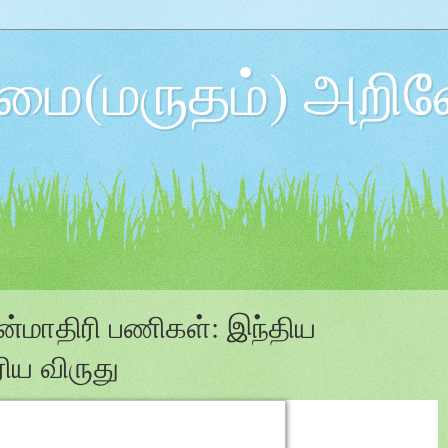
ை(மருதம்) அறிவ
ன்மாதிரி பணிகள்: இந்திய
ிய விருது