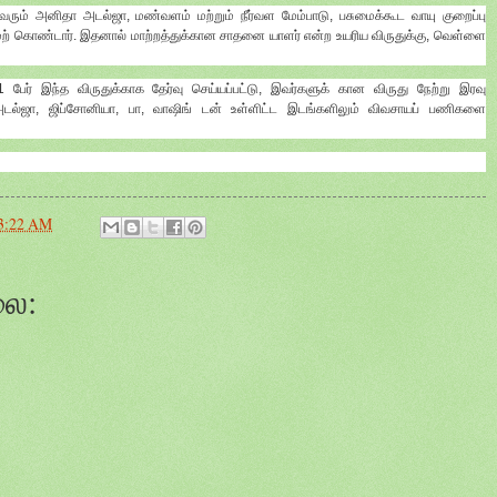
 வரும் அனிதா அடல்ஜா, மண்வளம் மற்றும் நீர்வள மேம்பாடு, பசுமைக்கூட வாயு குறைப்பு
ேற் கொண்டார். இதனால் மாற்றத்துக்கான சாதனை யாளர் என்ற உயரிய விருதுக்கு, வெள்ளை
 பேர் இந்த விருதுக்காக தேர்வு செய்யப்பட்டு, இவர்களுக் கான விருது நேற்று இரவு
அடல்ஜா, ஜிப்சோனியா, பா, வாஷிங் டன் உள்ளிட்ட இடங்களிலும் விவசாயப் பணிகளை
3:22 AM
லை: