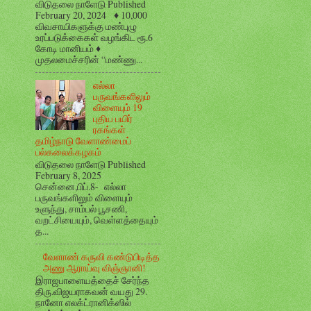
விடுதலை நாளேடு Published
February 20, 2024 ♦ 10,000
விவசாயிகளுக்கு மண்புழு
உரப்படுக்கைகள் வழங்கிட ரூ.6
கோடி மானியம் ♦
முதலமைச்சரின் “மண்ணு...
எல்லா
பருவங்களிலும்
விளையும் 19
புதிய பயிர்
ரகங்கள்
தமிழ்நாடு வேளாண்மைப்
பல்கலைக்கழகம்
விடுதலை நாளேடு Published
February 8, 2025
சென்னை,பிப்.8- எல்லா
பருவங்களிலும் விளையும்
உளுந்து, சாம்பல் பூசணி,
வறட்சியையும், வெள்ளத்தையும்
த...
வேளாண் கருவி கண்டுபிடித்த
அணு ஆராய்வு விஞ்ஞானி!
இராஜபாளையத்தைச் சேர்ந்த
திரு.விஜயராகவன் வயது 29.
நானோ எலக்ட்ரானிக்ஸில்