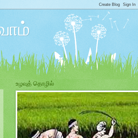
ோம்
உழவுத் தொழில்