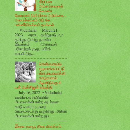
சிறப்பன
அம்சங்களைக்
கொண்ட
வேளாண் நிதி நிலை அறிக்கை -
அமைச்சர் எம்.ஆர்.கே.
பன்னீர்செல்வம் தாக்கல்
Viduthalai March 21,
2023 அரசு, தமிழ்நாடு, 👉
தமிழ்நாடு சிறு தானிய
இயக்கம் 👉தகவல்
பரிமாற்றக் குழு, பயிர்க்
காப்பீட்டுத...
சென்னையில்
உருவாக்கப்பட்டு
ள்ள மியாவாக்கி
காடுகளால்
ஆண்டுக்கு 4
டன் ஆக்சிஜன் உற்பத்தி
July 16, 2022 • Viduthalai
உலகில் பல நாடுகளில்
மியாவாக்கி என்ற அடர்வன
காடு வளர்ப்பு முறை
பிரபலமடைந்து வருகிறது. அகிரா
மியாவாக்கி என்ற ஜப...
இலை, தழை, கீரை விளக்கம்