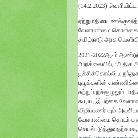
(14.2.2023) வெளியிட்டா
ஏற்றுமதியை ஊக்குவித
வேளாண்மை கொள்கையின்
தமிழ்நாடு அரசு வெளியிட
2021-2022ஆ-ம் ஆண்டு
அறிக்கையில், ‘அதிக அ
பூச்சிக்கொல்லி மருந்
புழுக்களின் எண்ணிக்க
சுற்றுப்புறச்சூழலும் பா
கூடிய, இயற்கை வேளா
விழிப்புணர் வும் அவச
வேளாண்மை தொடர் பான
செயல்படுத்துவதற்கா
தனிப் பிரிவு உருவாக்கப் 