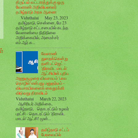
திருப்பம் வட்டாரத்துக்கு ஒரு
வேளாண் அறிவியலாளர்
தமிழ்நாடு அரசு ஆணை
Viduthalai May 23, 2023
தமிழ்நாடு, சென்னை, மே 23
தமிழ்நாடு சட்டசபையில் கடந்த
வேளாண்மை நிதிநிலை
அறிக்கையில், அமைச்சர்
எம்.ஆர்.க...
்
வேளாண்
துறைக்கென்று
தனி பட்ஜெட் -
'திராவிட மாடல்'
ஆட்சியின் புதிய
அணுகுமுறை விவசாயம் 'பாவ
தொழில்' என்பது மனுதர்மம் -
விவசாயிகளைக் கைதூக்கி
விடுவது திராவிடம்
Viduthalai March 22, 2023
ஆசிரியர் அறிக்கை,
தமிழ்நாடு, தொடரட்டும் உழவர்
புரட்சி - தொடரட்டும் 'திராவிட
மாடல்' ஆட்சி! மூன்...
தமிழ்நாடு சட்டப்
பேரவையில்