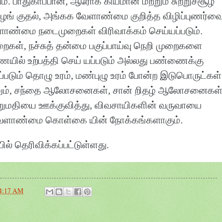
ும். பாதுகாப்பான, ஆரோக் கியமான மற்றும் சுற்றுச்சூழ
ழங் குதல், அங்கக வேளாண்மை குறித்த விழிப்புணர்வ
ேளாண்மை நடைமுறைகள் விரிவாக்கம் செய்யப்படும்.
றைகள், நச்சுத் தன்மை பகுப்பாய்வு நெறி முறைகளை
ையில் உற்பத்தி செய் யப்படும் அல்லது பண்ணைக்கு
யப்படும் தொழு உரம், மண்புழு உரம் போன்ற இடுபொருட்கள்
மேலும், சந்தை ஆலோசனைகள், சான் றிதழ் ஆலோசனைகள
்றுமதியை ஊக்குவித்து, விவசாயிகளின் வருவாயை
 வேளாண்மை கொள்கை யின் நோக்கங்களாகும்.
பில் தெரிவிக்கப்பட்டுள்ளது.
4:17 AM