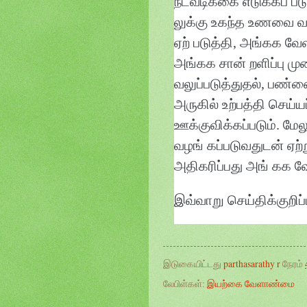
நடவடிக்கை எடுக்கப் பட
லுக்கு உகந்த உணவை வ
ஏற் படுத்தி, அங்கக வ
அங்கக சான் றளிப்பு மு
வலுப்படுத்துதல், பண்ண
அருகில் உற்பத்தி செய்
ஊக்குவிக்கப்படும். 
வழங் கப்படுவதுடன் ஏற
அதிகரிப்பது அங் கக
இவ்வாறு செய்திக்குறிப்
இடுகையிட்டது
parthasarathy r
நேரம்
லேபிள்கள்:
இயற்கை வேளாண்மை