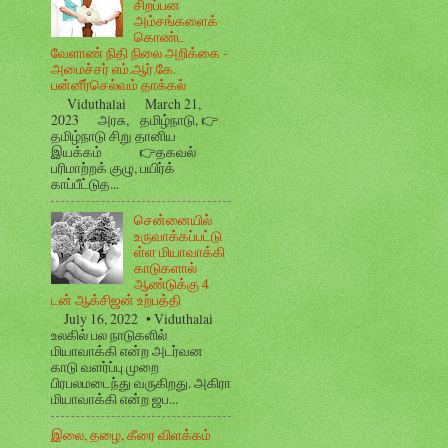
சிறப்பன
அம்சங்களைக்
கொண்ட
வேளாண் நிதி நிலை அறிக்கை -
அமைச்சர் எம்.ஆர்.கே.
பன்னீர்செல்வம் தாக்கல்
Viduthalai March 21,
2023 அரசு, தமிழ்நாடு, 👉
தமிழ்நாடு சிறு தானிய
இயக்கம் 👉தகவல்
பரிமாற்றக் குழு, பயிர்க்
காப்பீட்டுத...
சென்னையில்
உருவாக்கப்பட்டு
ள்ள மியாவாக்கி
காடுகளால்
ஆண்டுக்கு 4
டன் ஆக்சிஜன் உற்பத்தி
July 16, 2022 • Viduthalai
உலகில் பல நாடுகளில்
மியாவாக்கி என்ற அடர்வன
காடு வளர்ப்பு முறை
பிரபலமடைந்து வருகிறது. அகிரா
மியாவாக்கி என்ற ஜப...
இலை, தழை, கீரை விளக்கம்