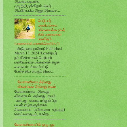
ஆய்வுப் படிப்பை
முடித்திருக்கிறார் அவர்.
அய்ரோப்பிய அணு ஆராய்ச...
பெரியார்
மணியம்மை
பல்கலைக்கழகத்
தில் பறவைகள்
பலவிதம்
(பறவைகள் கணக்கெடுப்பு’)
விடுதலை நாளேடு Published
March 13, 2024 பேராசிரியர்
நம்.சீனிவாசன் பெரியார்
மணியம்மை பல்கலைக் கழக
வளாகம் பச்சைப்பட்டு
போர்த்திய பெரும் நிலம...
வேளாண்மை அல்லது
விவசாயம் அல்லது கமம்
வேளாண்மை அல்லது
விவசாயம் அல்லது கமம்
என்பது உணவு மற்றும் பிற
பயன்பாடுகளுக்காக
சிலவகைப் பயிர்களை உற்பத்தி
செய்வதையும், கால்நட...
வேளாண்மையில் ஒரு புது