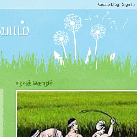
ோம்
உழவுத் தொழில்