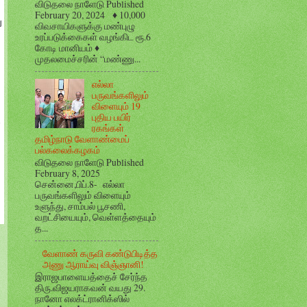
விடுதலை நாளேடு Published
February 20, 2024 ♦ 10,000
ை
விவசாயிகளுக்கு மண்புழு
உரப்படுக்கைகள் வழங்கிட ரூ.6
கோடி மானியம் ♦
முதலமைச்சரின் “மண்ணு...
எல்லா
பருவங்களிலும்
விளையும் 19
புதிய பயிர்
்
ரகங்கள்
தமிழ்நாடு வேளாண்மைப்
பல்கலைக்கழகம்
விடுதலை நாளேடு Published
February 8, 2025
சென்னை,பிப்.8- எல்லா
பருவங்களிலும் விளையும்
உளுந்து, சாம்பல் பூசணி,
வறட்சியையும், வெள்ளத்தையும்
த...
வேளாண் கருவி கண்டுபிடித்த
அணு ஆராய்வு விஞ்ஞானி!
இராஜபாளையத்தைச் சேர்ந்த
திரு.விஜயராகவன் வயது 29.
நானோ எலக்ட்ரானிக்ஸில்