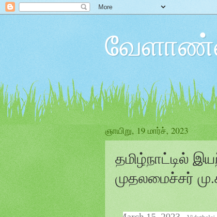
வேளாண்ம
ஞாயிறு, 19 மார்ச், 2023
தமிழ்நாட்டில்
முதலமைச்சர் மு.
March 15, 2023