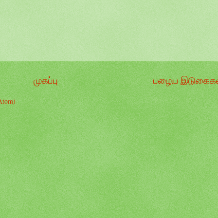
முகப்பு
பழைய இடுகைகள
Atom)