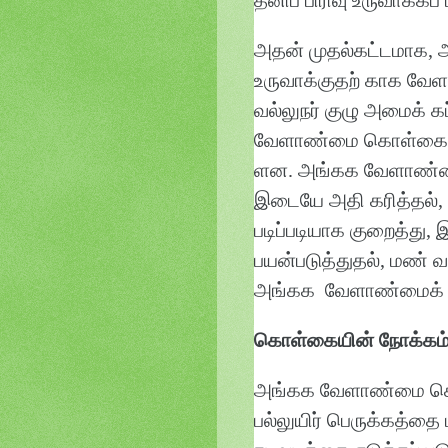
அதன் முதல்கட்டமாக
உருவாக்குதற் காக வே
வல்லுநர் குழு அமைக் க
வேளாண்மை கொள்கை, செய
ளன. அங்கக வேளாண்மைய
இடையே அதி கரித்தல்,
படிப்படியாக குறைத்த
பயன்படுத்துதல், மண் வ
அங்கக வேளாண்மைக் க
கொள்கையின் நோக்கம
அங்கக வேளாண்மை கொள
பல்லுயிர் பெருக்கத்தை 