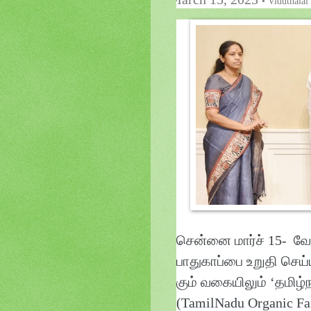
• Viduthalai
சென்னை மார்ச் 15- வே
பாதுகாப்பை உறுதி செ
கும் வகையிலும் ‘தம
(TamilNadu Organic Far