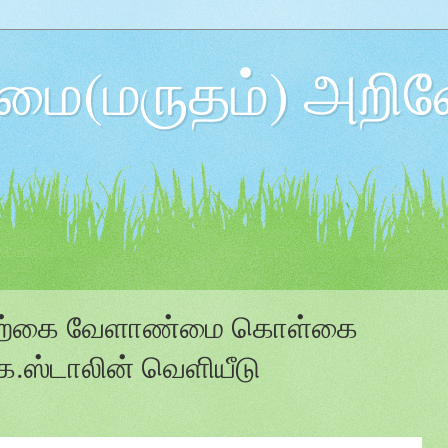
ை(மருதம்) அறிவ
 இயற்கை வேளாண்மை கொள்கை
க.ஸ்டாலின் வெளியீடு