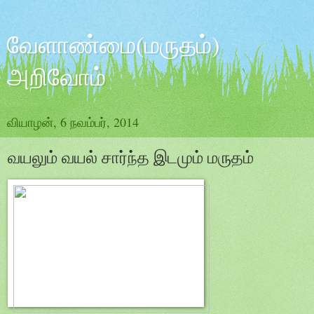
வேளாண்மை(மருதம்)
அறிவோம்
வியாழன், 6 நவம்பர், 2014
வயலும் வயல் சார்ந்த இடமும் மருதம்