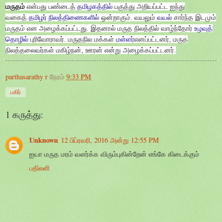
மருதம்
என்பது பண்டைத்
தமிழகத்தில்
பகுத்து அறியப்பட்ட ஐந்து
வகைத்
தமிழர் நிலத்திணைகளில்
ஒன்றாகும். வயலும்
வயல்
சார்ந்த இடமும்
மருதம் என அழைக்கப்பட்டது. இதனால் மருத நிலத்தில் வாழ்ந்தோர்
உழவுத்
தொழில்
புரிவோராவர். மருதநில மக்கள்
மள்ளர்
எனப்பட்டனர், மருத
நிலத்தலைவர்கள் மகிழ்நன், ஊரன் என்று அழைக்கப்பட்டனர்.
parthasarathy r
நேரம்
9:33 PM
பகிர்
1 கருத்து:
Unknown
12 பிப்ரவரி, 2016 அன்று 12:55 PM
ஐயா மருத மரம் வளர்க்க விரும்புகின்றேன் எங்கே கிடைக்கும்
பதிலளி